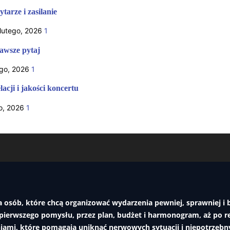
ytarze i zasilanie
 lutego, 2026
1
zawsze pytaj
ego, 2026
1
acji i jakości koncertu
o, 2026
1
 osób, które chcą organizować wydarzenia pewniej, sprawniej i b
pierwszego pomysłu, przez plan, budżet i harmonogram, aż po re
aniami, które pomagają uniknąć nerwowych sytuacji i niepotrzeb