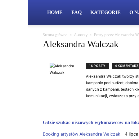
HOME
FAQ
KATEGORIE
O N
Strona główna
Autorzy
Posty przez Aleksandra W
Aleksandra Walczak
16 POSTY
4 KOMENTARZ
Aleksandra Walczak tworzy str
kampanie pod budżet, dobiera 
danych z kampanii, testach kr
komunikacji, zwłaszcza przy e
Gdzie szukać niszowych wykonawców na lok
Booking artystów
Aleksandra Walczak
-
4 lipc