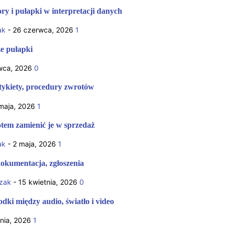
ry i pułapki w interpretacji danych
ak
-
26 czerwca, 2026
1
e pułapki
wca, 2026
0
etykiety, procedury zwrotów
maja, 2026
1
otem zamienić je w sprzedaż
ak
-
2 maja, 2026
1
okumentacja, zgłoszenia
zak
-
15 kwietnia, 2026
0
odki między audio, światło i video
nia, 2026
1