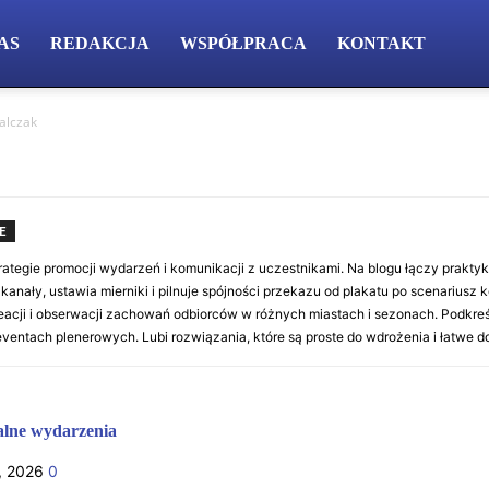
AS
REDAKCJA
WSPÓŁPRACA
KONTAKT
alczak
E
ategie promocji wydarzeń i komunikacji z uczestnikami. Na blogu łączy praktyk
kanały, ustawia mierniki i pilnuje spójności przekazu od plakatu po scenariusz 
eacji i obserwacji zachowań odbiorców w różnych miastach i sezonach. Podkre
ventach plenerowych. Lubi rozwiązania, które są proste do wdrożenia i łatwe do
alne wydarzenia
a, 2026
0