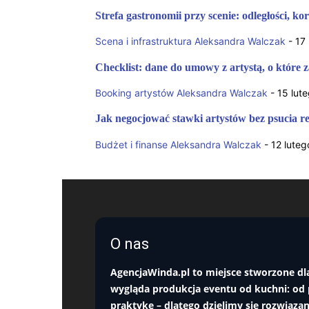
Strefa gastronomii przy scenie: odległości, kor
Scena i infrastruktura
Aleksandra Walczak
-
17
Checklist: dane do umowy z artystą, o które 
Booking artystów
Aleksandra Walczak
-
15 lut
Jak negocjować stawki artystów bez psucia rel
Budżet i finanse
Aleksandra Walczak
-
12 luteg
O nas
AgencjaWinda.pl
to miejsce stworzone dla
wygląda produkcja eventu od kuchni: od 
praktykę – dlatego dzielimy się rozwiąz